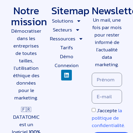
Notre
Sitemap
Newslett
mission
Un mail, une
Solutions
fois par mois
Secteurs
Démocratiser
pour rester
dans les
Ressources
informé de
entreprises
Tarifs
l’actualité
de toutes
Démo
data
tailles,
marketing.
Connexion
l’utilisation
éthique des
données
pour le
marketing.
🇫🇷
J'accepte
la
DATATOMIC
politique de
est un
confidentialité.
logiciel
100%