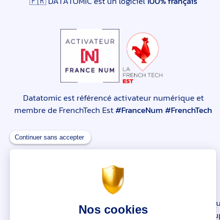
🇫🇷 DATATOMIC est un logiciel
100% français
Datatomic est référencé activateur numérique et
membre de FrenchTech Est
#FranceNum #FrenchTech
🛡 Datatomic est impliqu
su