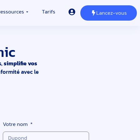
essources
Tarifs
Lancez-vous
mic
s,
simplifie vos
formité avec le
Votre nom